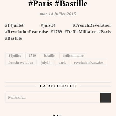
#Paris #Bastille
mar 14 juillet 2015
#14juillet #july14 #FrenchRevolution
#RevolutionFrancaise #1789 #DefileMilitaire #Paris
#Bastille
14juillet
1789
bastille
defilemilitaire
frenchrevolution
july14
paris
revolutionfrancaise
LA RECHERCHE