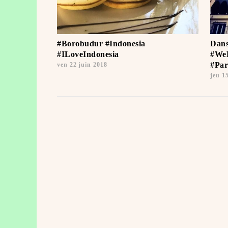
#Borobudur #Indonesia
Dans
#ILoveIndonesia ️ ️
#WeL
#Par
ven 22 juin 2018
jeu 1