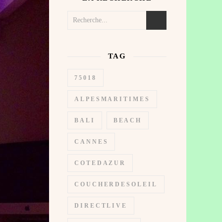
TAG
75018
ALPESMARITIMES
BALI
BEACH
CANNES
COTEDAZUR
COUCHERDESOLEIL
DIRECTLIVE