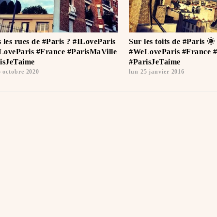
 les rues de #Paris ? #ILoveParis
Sur les toits de #Paris 
oveParis #France #ParisMaVille
#WeLoveParis #France #
isJeTaime ️
#ParisJeTaime ️
5 octobre 2020
lun 25 janvier 2016