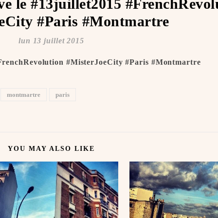
ve le #13juillet2015 #FrenchRevol
eCity #Paris #Montmartre
lun 13 juillet 2015
 #FrenchRevolution #MisterJoeCity #Paris #Montmartre
montmartre
paris
YOU MAY ALSO LIKE