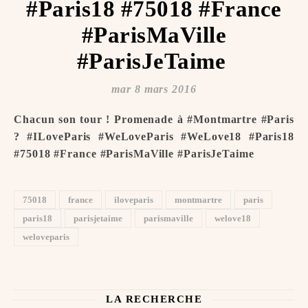
#Paris18 #75018 #France
#ParisMaVille
#ParisJeTaime ️
mar 8 mars 2016
Chacun son tour ! Promenade à #Montmartre #Paris
? #ILoveParis #WeLoveParis #WeLove18 #Paris18
#75018 #France #ParisMaVille #ParisJeTaime ️
75018
france
iloveparis
montmartre
paris
paris18
parisjetaime
parismaville
welove18
weloveparis
LA RECHERCHE