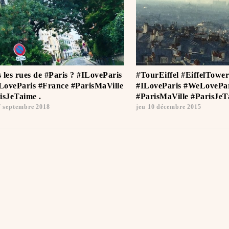
 les rues de #Paris ? #ILoveParis
#TourEiffel #EiffelTower
oveParis #France #ParisMaVille
#ILoveParis #WeLovePar
isJeTaime ️.
#ParisMaVille #ParisJeTa
7 septembre 2018
jeu 10 décembre 2015