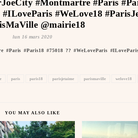
rJoeCity #Montmartre #Paris #Pa
 #ILoveParis #WeLove18 #ParisJe
isMaVille @mairie18
lun 16 mars 2020
re #Paris #Paris18 #75018 ?? #WeLoveParis #ILovePar
e
paris
paris18
parisjetaime
parismaville
welove18
YOU MAY ALSO LIKE