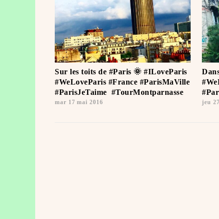
Sur les toits de #Paris 🌞 #ILoveParis
Dans
#WeLoveParis #France #ParisMaVille
#WeL
#ParisJeTaime ️ #TourMontparnasse
#Par
mar 17 mai 2016
jeu 2