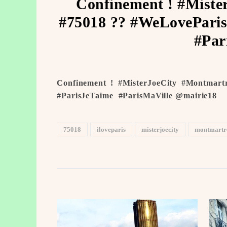
Confinement ! #Miste
#75018 ?? #WeLoveParis
#Par
Confinement ! #MisterJoeCity #Montmart
#ParisJeTaime ️ #ParisMaVille @mairie18
75018
iloveparis
misterjoecity
montmartr