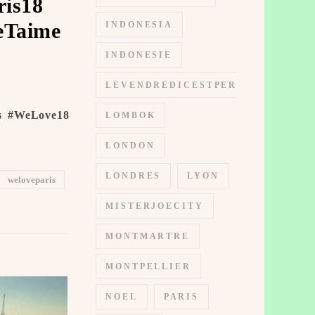
ris18
Taime ️
INDONESIA
INDONESIE
LEVENDREDICESTPERMIS
is #WeLove18
LOMBOK
LONDON
LONDRES
LYON
weloveparis
MISTERJOECITY
MONTMARTRE
MONTPELLIER
NOEL
PARIS