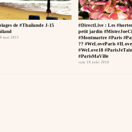
plages de #Thailande J-15
#DirectLive : Les #horten
iland
petit jardin #MisterJoeC
#Montmartre #Paris #Pa
6 mai 2015
?? #WeLoveParis #ILove
#WeLove18 #ParisJeTaim
#ParisMaVille
sam 18 août 2018