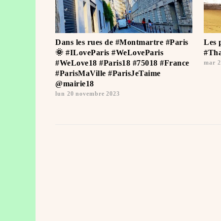
Dans les rues de #Montmartre #Paris
Les 
🌞 #ILoveParis #WeLoveParis
#Tha
#WeLove18 #Paris18 #75018 #France
mar 2
#ParisMaVille #ParisJeTaime ️
@mairie18
lun 20 novembre 2023