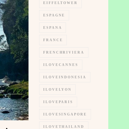
EIFFELTOWER
ESPAGNE
ESPANA
FRANCE
FRENCHRIVIERA
ILOVECANNES
ILOVEINDONESIA
ILOVELYON
ILOVEPARIS
ILOVESINGAPORE
ILOVETHAILAND