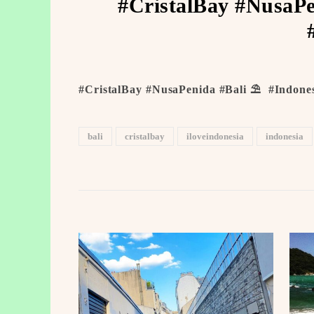
#CristalBay #NusaPe
#CristalBay #NusaPenida #Bali ⛱ ️ #Indones
bali
cristalbay
iloveindonesia
indonesia