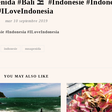
nida #Bali ⛱ ️ #Indonesie #Indon
#ILoveIndonesia ️
mar 10 septembre 2019
ie #Indonesia #ILoveIndonesia ️
indonesie
nusapenida
YOU MAY ALSO LIKE