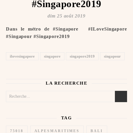
#Singapore2019
dim 25 août 2019
Dans le métro de #Singapore ️ ️ #ILoveSingapore
#Singapour #Singapore2019
ilovesingapore
singapore
singapore2019
singapour
LA RECHERCHE
TAG
75018
ALPESMARITIMES
BALI