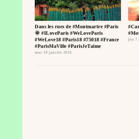
Dans les rues de #Montmartre #Paris
#Can
🌞 #ILoveParis #WeLoveParis
#Mou
#WeLove18 #Paris18 #75018 #France
jeu 7
#ParisMaVille #ParisJeTaime ️
mar 19 janvier 2016