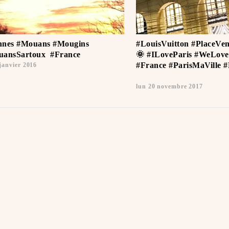
nes #Mouans #Mougins
#LouisVuitton #PlaceVe
ansSartoux ️️ #France
🌞 #ILoveParis #WeLove
#France #ParisMaVille 
 janvier 2016
️
lun 20 novembre 2017