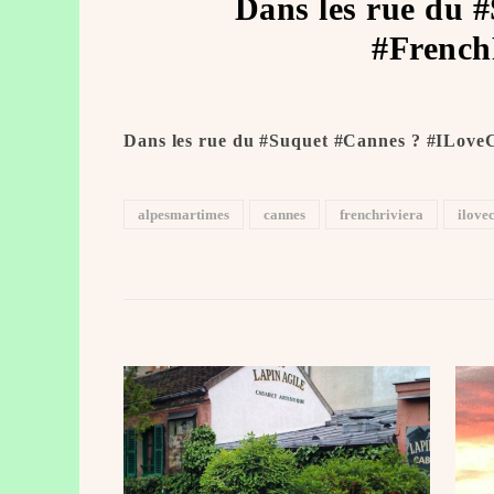
Dans les rue du 
#French
Dans les rue du #Suquet #Cannes ?️ #ILove
alpesmartimes
cannes
frenchriviera
ilove