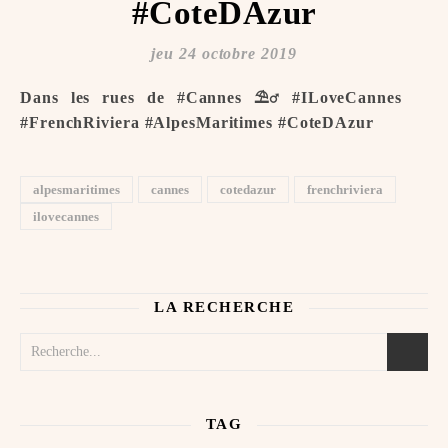
#CoteDAzur
jeu 24 octobre 2019
Dans les rues de #Cannes ️⛱‍♂️ #ILoveCannes ️
#FrenchRiviera #AlpesMaritimes #CoteDAzur
alpesmaritimes
cannes
cotedazur
frenchriviera
ilovecannes
LA RECHERCHE
TAG