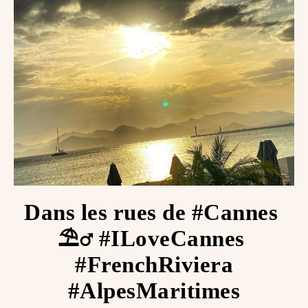
Dans les rues de #Cannes ️
⛱‍♂️ #ILoveCannes ️
#FrenchRiviera
#AlpesMaritimes