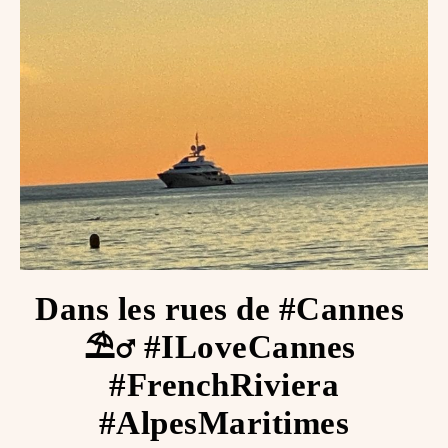
Dans les rues de #Cannes ️
⛱‍♂️ #ILoveCannes ️
#FrenchRiviera
#AlpesMaritimes