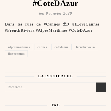
#CoteDAzur
jeu 9 janvier 2020
Dans les rues de #Cannes ️⛱‍♂️ #ILoveCannes ️
#FrenchRiviera #AlpesMaritimes #CoteDAzur
alpesmaritimes
cannes
cotedazur
frenchriviera
ilovecannes
LA RECHERCHE
TAG