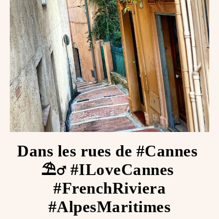
Dans les rues de #Cannes ️
⛱‍♂️ #ILoveCannes ️
#FrenchRiviera
#AlpesMaritimes