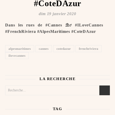
#CoteDAzur
dim 19 janvier 2020
Dans les rues de #Cannes ️⛱‍♂️ #ILoveCannes ️
#FrenchRiviera #AlpesMaritimes #CoteDAzur
alpesmaritimes
cannes
cotedazur
frenchriviera
ilovecannes
LA RECHERCHE
TAG