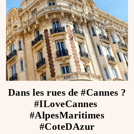
Dans les rues de #Cannes ?️
#ILoveCannes ️
#AlpesMaritimes
#CoteDAzur