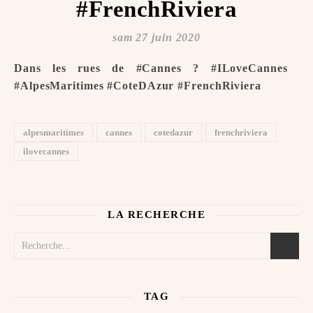
#FrenchRiviera
sam 27 juin 2020
Dans les rues de #Cannes ?️ #ILoveCannes ️
#AlpesMaritimes #CoteDAzur #FrenchRiviera
alpesmaritimes
cannes
cotedazur
frenchriviera
ilovecannes
LA RECHERCHE
TAG