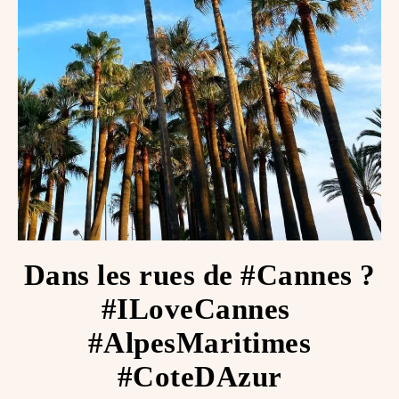
Dans les rues de #Cannes ?️
#ILoveCannes ️
#AlpesMaritimes
#CoteDAzur