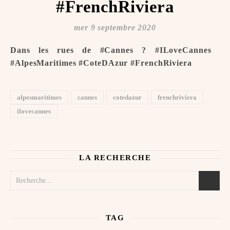
#FrenchRiviera
mer 9 septembre 2020
Dans les rues de #Cannes ?️ #ILoveCannes ️
#AlpesMaritimes #CoteDAzur #FrenchRiviera
alpesmaritimes
cannes
cotedazur
frenchriviera
ilovecannes
LA RECHERCHE
TAG