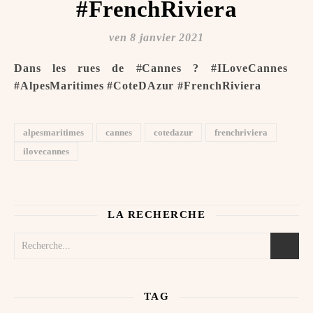
#FrenchRiviera
ven 8 janvier 2021
Dans les rues de #Cannes ?️ #ILoveCannes ️
#AlpesMaritimes #CoteDAzur #FrenchRiviera
alpesmaritimes
cannes
cotedazur
frenchriviera
ilovecannes
LA RECHERCHE
TAG