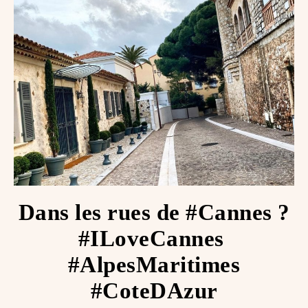
Dans les rues de #Cannes ?️
#ILoveCannes ️
#AlpesMaritimes
#CoteDAzur