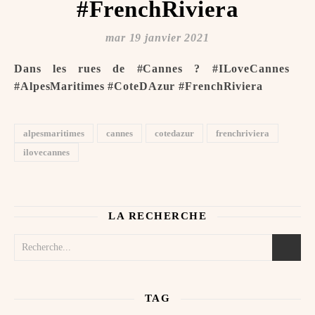
#FrenchRiviera
mar 19 janvier 2021
Dans les rues de #Cannes ?️ #ILoveCannes ️
#AlpesMaritimes #CoteDAzur #FrenchRiviera
alpesmaritimes
cannes
cotedazur
frenchriviera
ilovecannes
LA RECHERCHE
TAG