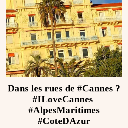
Dans les rues de #Cannes ?️
#ILoveCannes ️
#AlpesMaritimes
#CoteDAzur