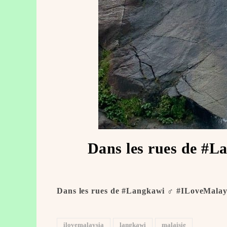
Dans les rues de #La
Dans les rues de #Langkawi ️️‍♂️ #ILoveMalay
ilovemalaysia
langkawi
malaisie