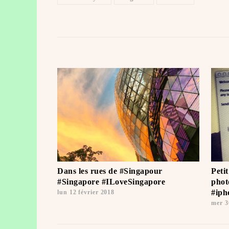
Dans les rues de #Singapour ️
Peti
#Singapore #ILoveSingapore ️
photo
#iph
lun 12 février 2018
mer 3