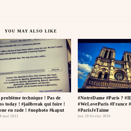
YOU MAY ALSO LIKE
t problème technique ! Pas de
#NotreDame #Paris ? #I
s today ! #jailbreak qui foire !
#WeLoveParis #France #
one en rade ! #nophoto #kaput
#ParisJeTaime ️
0 mai 2012
lun 29 février 2016