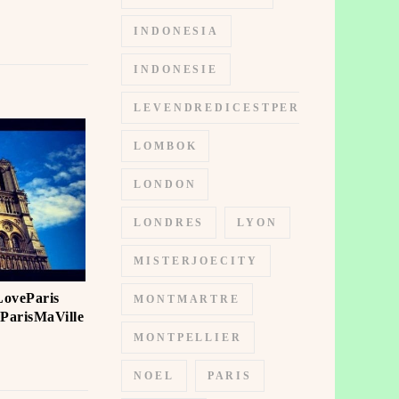
INDONESIA
INDONESIE
LEVENDREDICESTPERMIS
LOMBOK
LONDON
LONDRES
LYON
MISTERJOECITY
LoveParis
MONTMARTRE
ParisMaVille
MONTPELLIER
NOEL
PARIS