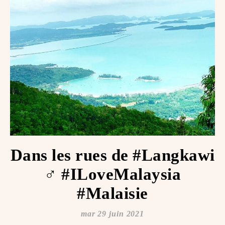
Dans les rues de #Langkawi
️️‍♂️ #ILoveMalaysia
#Malaisie
mar 29 juin 2021