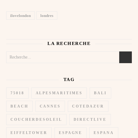
ilovelondon
londres
LA RECHERCHE
TAG
75018
ALPESMARITIMES
BALI
BEACH
CANNES
COTEDAZUR
COUCHERDESOLEIL
DIRECTLIVE
EIFFELTOWER
ESPAGNE
ESPANA