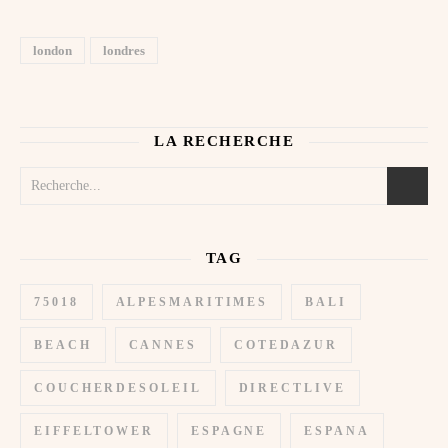
london
londres
LA RECHERCHE
TAG
75018
ALPESMARITIMES
BALI
BEACH
CANNES
COTEDAZUR
COUCHERDESOLEIL
DIRECTLIVE
EIFFELTOWER
ESPAGNE
ESPANA