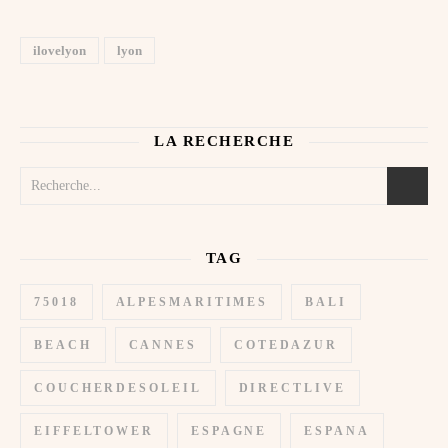
ilovelyon
lyon
LA RECHERCHE
TAG
75018
ALPESMARITIMES
BALI
BEACH
CANNES
COTEDAZUR
COUCHERDESOLEIL
DIRECTLIVE
EIFFELTOWER
ESPAGNE
ESPANA