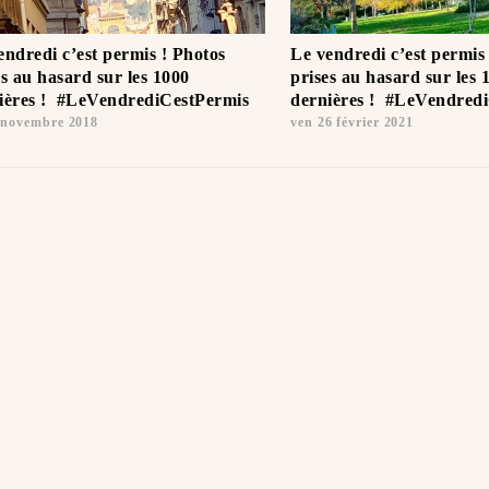
endredi c’est permis ! Photos
Le vendredi c’est permis
es au hasard sur les 1000
prises au hasard sur les 
ières ! ️ #LeVendrediCestPermis
dernières ! ️ #LeVendred
 novembre 2018
ven 26 février 2021