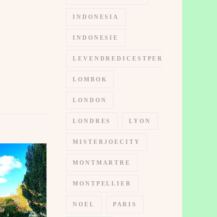
INDONESIA
INDONESIE
LEVENDREDICESTPERMIS
LOMBOK
LONDON
LONDRES
LYON
MISTERJOECITY
MONTMARTRE
MONTPELLIER
NOEL
PARIS