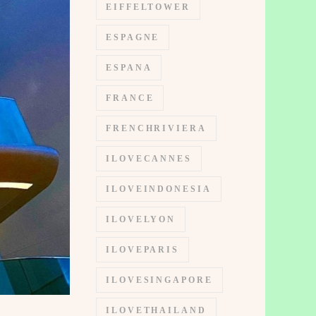
EIFFELTOWER
ESPAGNE
ESPANA
FRANCE
FRENCHRIVIERA
ILOVECANNES
ILOVEINDONESIA
ILOVELYON
ILOVEPARIS
ILOVESINGAPORE
ILOVETHAILAND