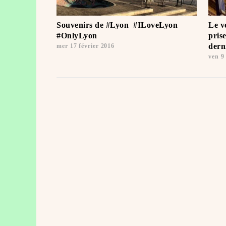
Souvenirs de #Lyon ️ #ILoveLyon
Le v
#OnlyLyon ️
pris
dern
mer 17 février 2016
ven 9