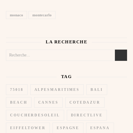
monaco
montecarlo
LA RECHERCHE
TAG
75018
ALPESMARITIMES
BALI
BEACH
CANNES
COTEDAZUR
COUCHERDESOLEIL
DIRECTLIVE
EIFFELTOWER
ESPAGNE
ESPANA