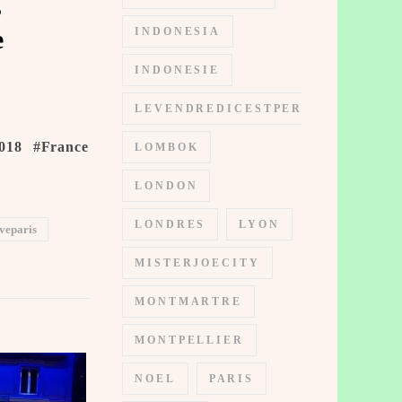
s
e
INDONESIA
INDONESIE
LEVENDREDICESTPERMIS
018 #France
LOMBOK
LONDON
LONDRES
LYON
veparis
MISTERJOECITY
MONTMARTRE
MONTPELLIER
NOEL
PARIS