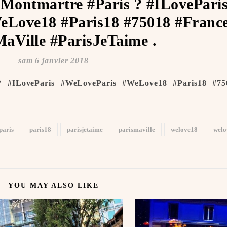
#Montmartre #Paris ? #ILovePari
Love18 #Paris18 #75018 #Franc
aVille #ParisJeTaime ️.
sam 6 janvier 2018
? #ILoveParis #WeLoveParis #WeLove18 #Paris18 #75
paris
paris18
parisjetaime
parismaville
welove18
welo
YOU MAY ALSO LIKE