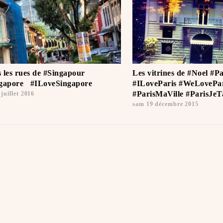
 les rues de #Singapour
Les vitrines de #Noel #Pa
gapore ️ ️ #ILoveSingapore
#ILoveParis #WeLovePar
#ParisMaVille #ParisJeTa
juillet 2016
sam 19 décembre 2015