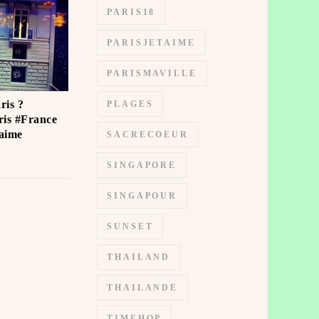
PARIS18
PARISJETAIME
PARISMAVILLE
ris ?
PLAGES
is #France
ime ️
SACRECOEUR
SINGAPORE
SINGAPOUR
SUNSET
THAILAND
THAILANDE
TIMEHOP