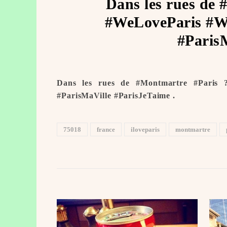
Dans les rues de 
#WeLoveParis #We
#ParisM
Dans les rues de #Montmartre #Paris 
#ParisMaVille #ParisJeTaime ️.
75018
france
iloveparis
montmartre