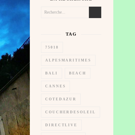
TAG
75018
ALPESMARITIMES
BALI
BEACH
CANNES
COTEDAZUR
COUCHERDESOLEIL
DIRECTLIVE