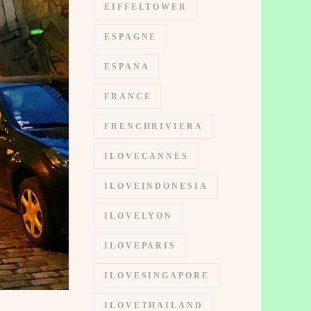
EIFFELTOWER
ESPAGNE
ESPANA
FRANCE
FRENCHRIVIERA
ILOVECANNES
ILOVEINDONESIA
ILOVELYON
ILOVEPARIS
ILOVESINGAPORE
ILOVETHAILAND