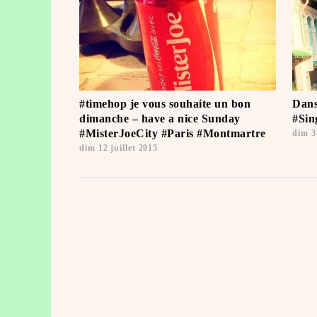
#timehop je vous souhaite un bon
Dans
dimanche – have a nice Sunday
#Sin
#MisterJoeCity #Paris #Montmartre
dim 3 
dim 12 juillet 2015