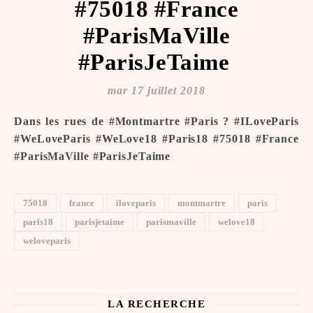
#75018 #France
#ParisMaVille
#ParisJeTaime ️
mar 17 juillet 2018
Dans les rues de #Montmartre #Paris ? #ILoveParis
#WeLoveParis #WeLove18 #Paris18 #75018 #France
#ParisMaVille #ParisJeTaime ️
75018
france
iloveparis
montmartre
paris
paris18
parisjetaime
parismaville
welove18
weloveparis
LA RECHERCHE