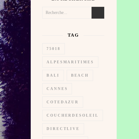
TAG
75018
ALPESMARITIMES
BALI
BEACH
CANNES
COTEDAZUR
COUCHERDESOLEIL
DIRECTLIVE