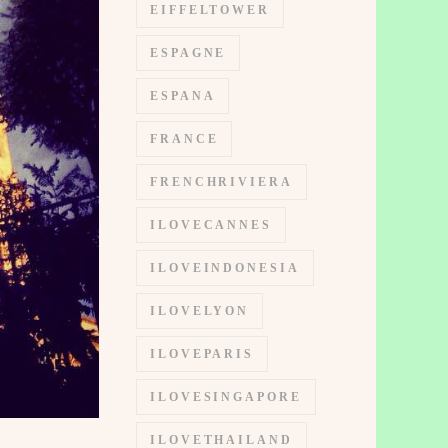
EIFFELTOWER
ESPAGNE
ESPANA
FRANCE
FRENCHRIVIERA
ILOVECANNES
ILOVEINDONESIA
ILOVELYON
ILOVEPARIS
ILOVESINGAPORE
ILOVETHAILAND