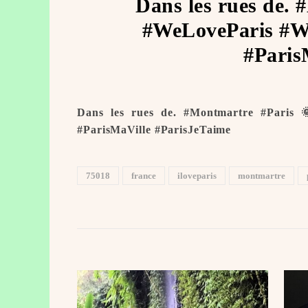
Dans les rues de.
#WeLoveParis #We
#Paris
Dans les rues de. #Montmartre #Paris 
#ParisMaVille #ParisJeTaime ️
75018
france
iloveparis
montmartre