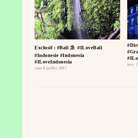
#Dir
Exclusif : #Bali ⛱ ️ #ILoveBali ️
#Gra
#Indonesie #Indonesia
#ILo
#ILoveIndonesia ️
mer 1
sam 8 juillet 2017