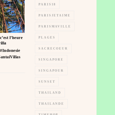
PARIS18
PARISJETAIME
PARISMAVILLE
 c’est l’heure
PLAGES
illa
SACRECOEUR
Indonesie ️
antaiVillas
SINGAPORE
SINGAPOUR
SUNSET
THAILAND
THAILANDE
TIMEHOP