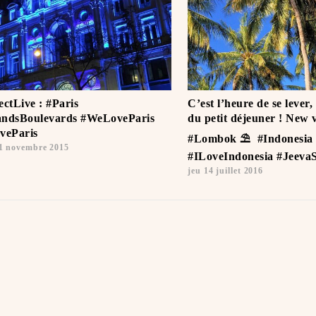
ectLive : #Paris
C’est l’heure de se lever,
ndsBoulevards #WeLoveParis
du petit déjeuner ! New v
veParis
#Lombok ⛱ ️ #Indonesia #
1 novembre 2015
#ILoveIndonesia #JeevaS
jeu 14 juillet 2016