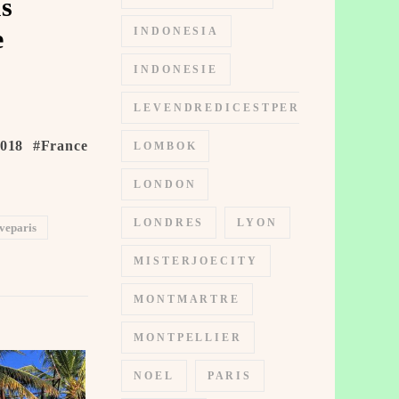
is
e
INDONESIA
INDONESIE
LEVENDREDICESTPERMIS
018 #France
LOMBOK
LONDON
LONDRES
LYON
veparis
MISTERJOECITY
MONTMARTRE
MONTPELLIER
NOEL
PARIS