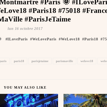
 #Montmartre #Paris 🌞 #ILovePar
Love18 #Paris18 #75018 #Franc
MaVille #ParisJeTaime ️
lun 16 octobre 2017
🌞 #ILoveParis #WeLoveParis #WeLove18 #Paris18 #75
paris
paris18
parisjetaime
parismaville
welove18
welo
YOU MAY ALSO LIKE