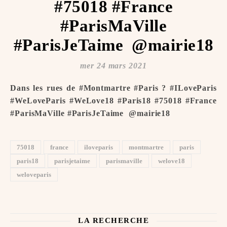
#75018 #France
#ParisMaVille
#ParisJeTaime ️ @mairie18
mer 24 mars 2021
Dans les rues de #Montmartre #Paris ? #ILoveParis
#WeLoveParis #WeLove18 #Paris18 #75018 #France
#ParisMaVille #ParisJeTaime ️ @mairie18
75018
france
iloveparis
montmartre
paris
paris18
parisjetaime
parismaville
welove18
weloveparis
LA RECHERCHE