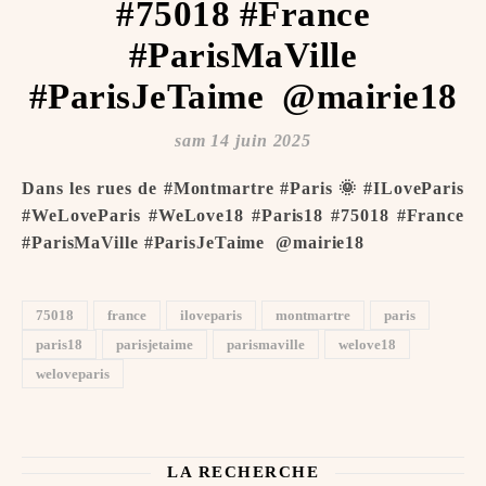
#75018 #France
#ParisMaVille
#ParisJeTaime ️ @mairie18
sam 14 juin 2025
Dans les rues de #Montmartre #Paris 🌞 #ILoveParis
#WeLoveParis #WeLove18 #Paris18 #75018 #France
#ParisMaVille #ParisJeTaime ️ @mairie18
75018
france
iloveparis
montmartre
paris
paris18
parisjetaime
parismaville
welove18
weloveparis
LA RECHERCHE