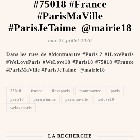
#75018 #France
#ParisMaVille
#ParisJeTaime ️ @mairie18
mar 21 juillet 2020
Dans les rues de #Montmartre #Paris ? #ILoveParis
#WeLoveParis #WeLove18 #Paris18 #75018 #France
#ParisMaVille #ParisJeTaime ️ @mairie18
75018
france
iloveparis
montmartre
paris
paris18
parisjetaime
parismaville
welove18
weloveparis
LA RECHERCHE