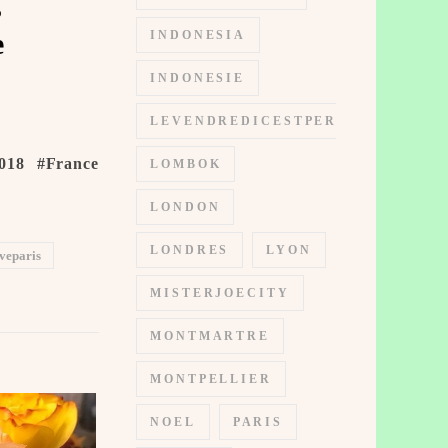
s
e
INDONESIA
INDONESIE
LEVENDREDICESTPERMIS
018 #France
LOMBOK
LONDON
LONDRES
LYON
veparis
MISTERJOECITY
MONTMARTRE
MONTPELLIER
NOEL
PARIS