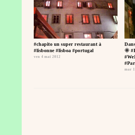
#chapito un super restaurant à
Dans
#lisbonne #lisboa #portugal
🌞 #
#WeL
ven 4 mai 2012
#Par
mar 1