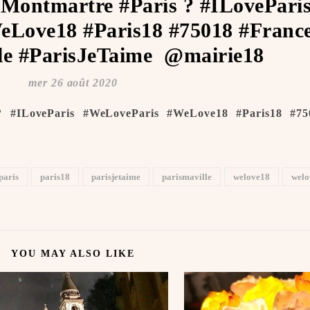
#Montmartre #Paris ? #ILovePari
Love18 #Paris18 #75018 #Franc
e #ParisJeTaime ️ @mairie18
mer 26 août 2020
? #ILoveParis #WeLoveParis #WeLove18 #Paris18 #75
paris
paris18
parisjetaime
parismaville
welove18
welo
YOU MAY ALSO LIKE