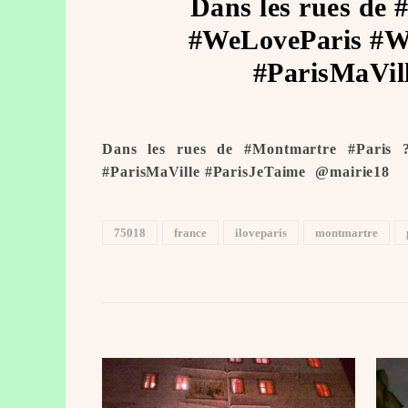
Dans les rues de 
#WeLoveParis #We
#ParisMaVill
Dans les rues de #Montmartre #Paris 
#ParisMaVille #ParisJeTaime ️ @mairie18
75018
france
iloveparis
montmartre