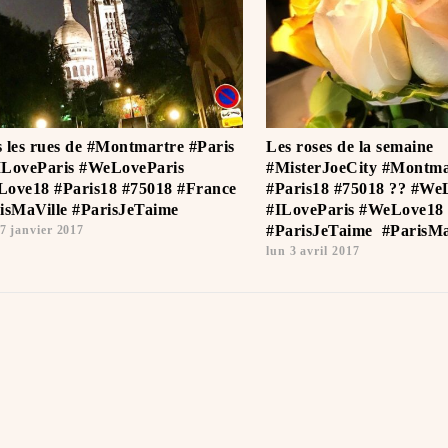
 les rues de #Montmartre #Paris
Les roses de la semaine
ILoveParis #WeLoveParis
#MisterJoeCity #Montma
ove18 #Paris18 #75018 #France
#Paris18 #75018 ?? #We
isMaVille #ParisJeTaime ️
#ILoveParis #WeLove18
#ParisJeTaime ️ #ParisMa
7 janvier 2017
lun 3 avril 2017