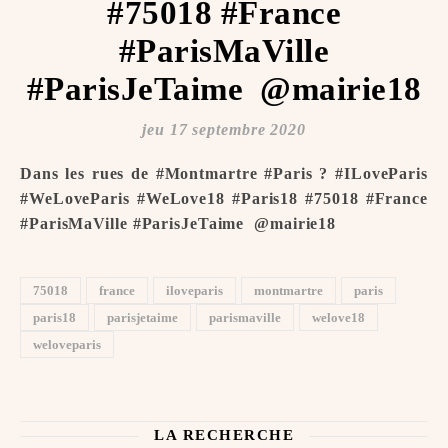
#75018 #France
#ParisMaVille
#ParisJeTaime ️ @mairie18
jeu 17 septembre 2020
Dans les rues de #Montmartre #Paris ? #ILoveParis
#WeLoveParis #WeLove18 #Paris18 #75018 #France
#ParisMaVille #ParisJeTaime ️ @mairie18
75018
france
iloveparis
montmartre
paris
paris18
parisjetaime
parismaville
welove18
weloveparis
LA RECHERCHE