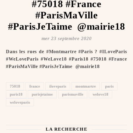
#75018 #France
#ParisMaVille
#ParisJeTaime ️ @mairie18
mer 23 septembre 2020
Dans les rues de #Montmartre #Paris ? #ILoveParis
#WeLoveParis #WeLove18 #Paris18 #75018 #France
#ParisMaVille #ParisJeTaime ️ @mairie18
75018
france
iloveparis
montmartre
paris
paris18
parisjetaime
parismaville
welove18
weloveparis
LA RECHERCHE