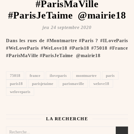
#ParisMaVille
#ParisJeTaime ️ @mairie18
jeu 24 septembre 2020
Dans les rues de #Montmartre #Paris ? #ILoveParis
#WeLoveParis #WeLove18 #Paris18 #75018 #France
#ParisMaVille #ParisJeTaime ️ @mairie18
75018
france
iloveparis
montmartre
paris
paris18
parisjetaime
parismaville
welove18
weloveparis
LA RECHERCHE