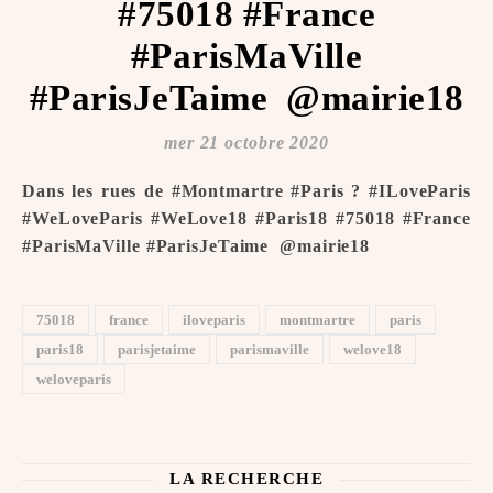
#75018 #France
#ParisMaVille
#ParisJeTaime ️ @mairie18
mer 21 octobre 2020
Dans les rues de #Montmartre #Paris ? #ILoveParis
#WeLoveParis #WeLove18 #Paris18 #75018 #France
#ParisMaVille #ParisJeTaime ️ @mairie18
75018
france
iloveparis
montmartre
paris
paris18
parisjetaime
parismaville
welove18
weloveparis
LA RECHERCHE