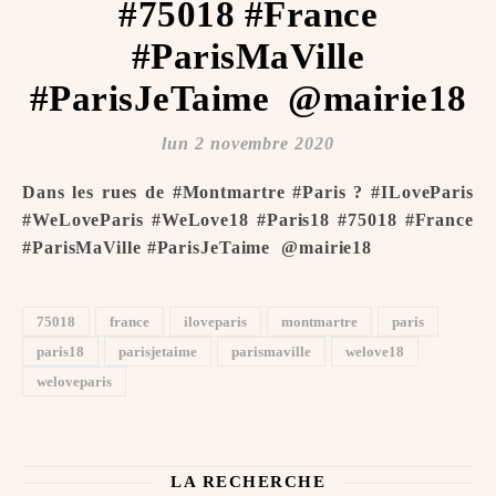
#75018 #France
#ParisMaVille
#ParisJeTaime ️ @mairie18
lun 2 novembre 2020
Dans les rues de #Montmartre #Paris ? #ILoveParis
#WeLoveParis #WeLove18 #Paris18 #75018 #France
#ParisMaVille #ParisJeTaime ️ @mairie18
75018
france
iloveparis
montmartre
paris
paris18
parisjetaime
parismaville
welove18
weloveparis
LA RECHERCHE