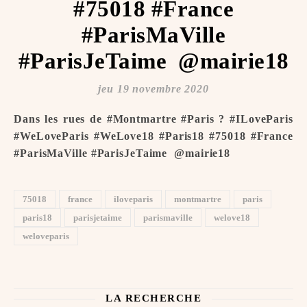
#75018 #France
#ParisMaVille
#ParisJeTaime ️ @mairie18
jeu 19 novembre 2020
Dans les rues de #Montmartre #Paris ? #ILoveParis
#WeLoveParis #WeLove18 #Paris18 #75018 #France
#ParisMaVille #ParisJeTaime ️ @mairie18
75018
france
iloveparis
montmartre
paris
paris18
parisjetaime
parismaville
welove18
weloveparis
LA RECHERCHE