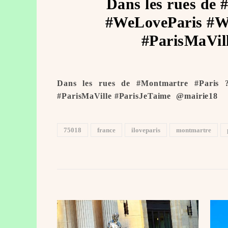
Dans les rues de 
#WeLoveParis #We
#ParisMaVill
Dans les rues de #Montmartre #Paris 
#ParisMaVille #ParisJeTaime ️ @mairie18
75018
france
iloveparis
montmartre