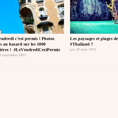
endredi c’est permis ! Photos
Les paysages et plages d
es au hasard sur les 1000
#Thailand ?️
ières ! ️ #LeVendrediCestPermis
jeu 20 août 2015
0 septembre 2022