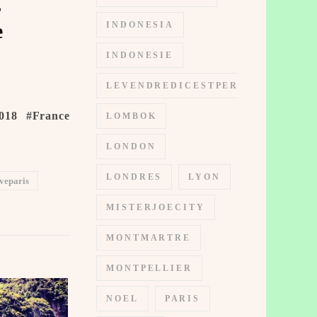
s
e
INDONESIA
INDONESIE
LEVENDREDICESTPERMIS
018 #France
LOMBOK
LONDON
LONDRES
LYON
veparis
MISTERJOECITY
MONTMARTRE
MONTPELLIER
NOEL
PARIS