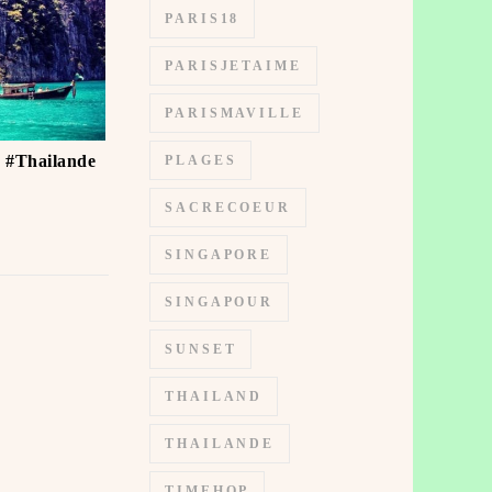
PARIS18
PARISJETAIME
PARISMAVILLE
e #Thailande
PLAGES
SACRECOEUR
SINGAPORE
SINGAPOUR
SUNSET
THAILAND
THAILANDE
TIMEHOP