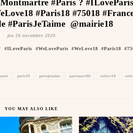
#Montmartre #Paris ? #ILovePari
Love18 #Paris18 #75018 #Franc
e #ParisJeTaime ️ @mairie18
jeu 26 novembre 2020
? #ILoveParis #WeLoveParis #WeLove18 #Paris18 #75
paris
paris18
parisjetaime
parismaville
welove18
welo
YOU MAY ALSO LIKE