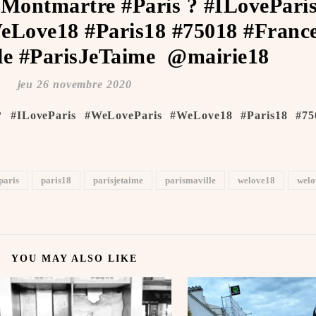
#Montmartre #Paris ? #ILovePari
Love18 #Paris18 #75018 #Franc
e #ParisJeTaime ️ @mairie18
jeu 26 novembre 2020
? #ILoveParis #WeLoveParis #WeLove18 #Paris18 #75
paris
paris18
parisjetaime
parismaville
welove18
welo
YOU MAY ALSO LIKE