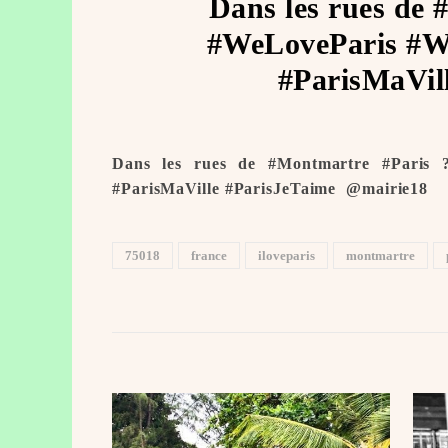
Dans les rues de 
#WeLoveParis #We
#ParisMaVill
Dans les rues de #Montmartre #Paris 
#ParisMaVille #ParisJeTaime ️ @mairie18
75018
france
iloveparis
montmartre