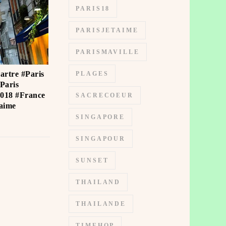
PARIS18
PARISJETAIME
PARISMAVILLE
artre #Paris
PLAGES
Paris
018 #France
SACRECOEUR
ime ️
SINGAPORE
SINGAPOUR
SUNSET
THAILAND
THAILANDE
TIMEHOP