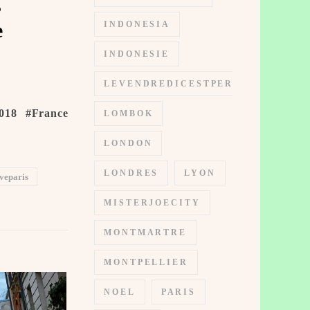
s
e
INDONESIA
INDONESIE
LEVENDREDICESTPERMIS
018 #France
LOMBOK
LONDON
LONDRES
LYON
veparis
MISTERJOECITY
MONTMARTRE
MONTPELLIER
NOEL
PARIS