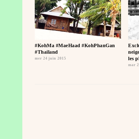
#KohMa #MaeHaad #KohPhanGan
Excl
#Thailand
neig
les 
mer 24 juin 2015
mar 2