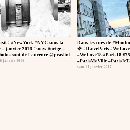
usif ! #NewYork #NYC sous la
Dans les rues de #Montm
e – janvier 2016 #snow #neige –
🌞 #ILoveParis #WeLove
photos sont de Laurence @praslinl
#WeLove18 #Paris18 #75
#ParisMaVille #ParisJeTa
6 janvier 2016
sam 14 janvier 2017