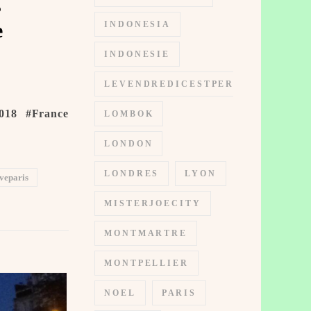
s
e
INDONESIA
INDONESIE
LEVENDREDICESTPERMIS
018 #France
LOMBOK
LONDON
LONDRES
LYON
veparis
MISTERJOECITY
MONTMARTRE
MONTPELLIER
NOEL
PARIS