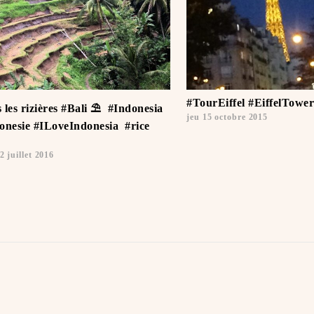
#TourEiffel #EiffelTower
 les rizières #Bali ⛱ ️ #Indonesia
jeu 15 octobre 2015
onesie #ILoveIndonesia ️ #rice
2 juillet 2016