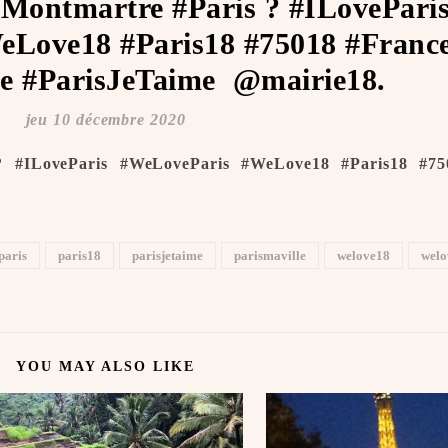
#Montmartre #Paris ? #ILovePari
Love18 #Paris18 #75018 #Franc
e #ParisJeTaime ️ @mairie18.
jeu 10 décembre 2020
? #ILoveParis #WeLoveParis #WeLove18 #Paris18 #75
paris
paris18
parisjetaime
parismaville
welove18
welo
YOU MAY ALSO LIKE