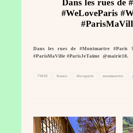
Dans les rues de 
#WeLoveParis #We
#ParisMaVill
Dans les rues de #Montmartre #Paris 
#ParisMaVille #ParisJeTaime ️ @mairie18.
75018
france
iloveparis
montmartre