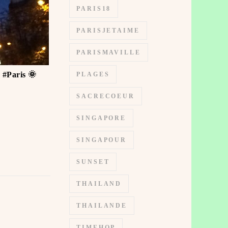
PARIS18
PARISJETAIME
PARISMAVILLE
 #Paris 🌞
PLAGES
SACRECOEUR
SINGAPORE
SINGAPOUR
SUNSET
THAILAND
THAILANDE
TIMEHOP