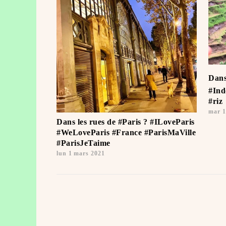
Dans
#Ind
#riz
mar 1
Dans les rues de #Paris ? #ILoveParis
#WeLoveParis #France #ParisMaVille
#ParisJeTaime ️
lun 1 mars 2021