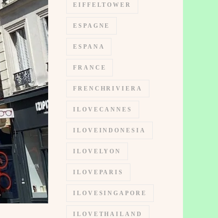
EIFFELTOWER
ESPAGNE
ESPANA
FRANCE
FRENCHRIVIERA
ILOVECANNES
ILOVEINDONESIA
ILOVELYON
ILOVEPARIS
ILOVESINGAPORE
ILOVETHAILAND