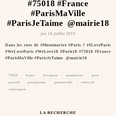
#75018 #France
#ParisMaVille
#ParisJeTaime ️ @mairie18
jeu 18 juillet 2019
Dans les rues de #Montmartre #Paris ? #ILoveParis
#WeLoveParis #WeLove18 #Paris18 #75018 #France
#ParisMaVille #ParisJeTaime ️ @mairie18
75018
france
iloveparis
montmartre
paris
paris18
parisjetaime
parismaville
welove18
weloveparis
LA RECHERCHE