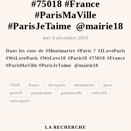
#75018 #France
#ParisMaVille
#ParisJeTaime ️ @mairie18
mer 4 décembre 2019
Dans les rues de #Montmartre #Paris ? #ILoveParis
#WeLoveParis #WeLove18 #Paris18 #75018 #France
#ParisMaVille #ParisJeTaime ️ @mairie18
75018
france
iloveparis
montmartre
paris
paris18
parisjetaime
parismaville
welove18
weloveparis
LA RECHERCHE