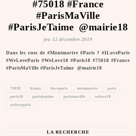
#75018 #France
#ParisMaVille
#ParisJeTaime ️ @mairie18
jeu 12 décembre 2019
Dans les rues de #Montmartre #Paris ? #ILoveParis
#WeLoveParis #WeLove18 #Paris18 #75018 #France
#ParisMaVille #ParisJeTaime ️ @mairie18
75018
france
iloveparis
montmartre
paris
paris18
parisjetaime
parismaville
welove18
weloveparis
LA RECHERCHE