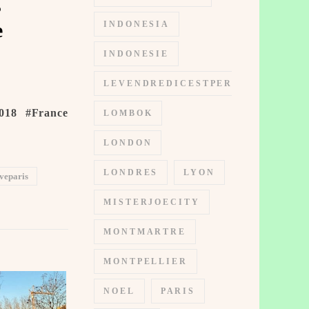
s
e
INDONESIA
INDONESIE
LEVENDREDICESTPERMIS
018 #France
LOMBOK
LONDON
LONDRES
LYON
veparis
MISTERJOECITY
MONTMARTRE
MONTPELLIER
NOEL
PARIS