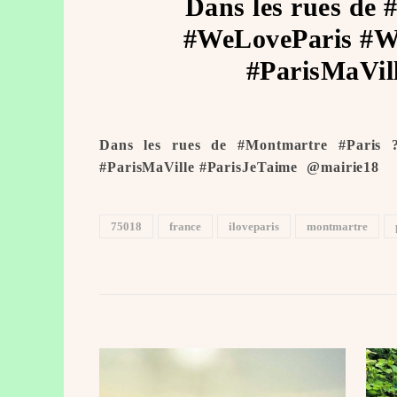
Dans les rues de 
#WeLoveParis #We
#ParisMaVill
Dans les rues de #Montmartre #Paris 
#ParisMaVille #ParisJeTaime ️ @mairie18
75018
france
iloveparis
montmartre