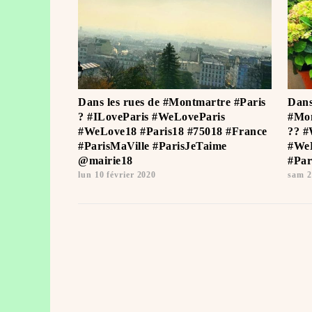
Dans les rues de #Montmartre #Paris
Dans
? #ILoveParis #WeLoveParis
#Mon
#WeLove18 #Paris18 #75018 #France
?? #
#ParisMaVille #ParisJeTaime ️
#WeL
@mairie18
#Par
lun 10 février 2020
sam 2