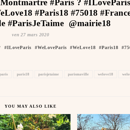
#Montmartre #Paris ? #ILovePari
Love18 #Paris18 #75018 #Franc
e #ParisJeTaime ️ @mairie18
ven 27 mars 2020
? #ILoveParis #WeLoveParis #WeLove18 #Paris18 #75
paris
paris18
parisjetaime
parismaville
welove18
welo
YOU MAY ALSO LIKE