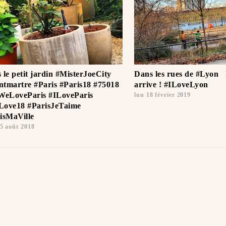
 le petit jardin #MisterJoeCity
Dans les rues de #Lyon ️ ️
tmartre #Paris #Paris18 #75018
arrive ! #ILoveLyon
WeLoveParis #ILoveParis
lun 18 février 2019
ove18 #ParisJeTaime ️
isMaVille
5 août 2018