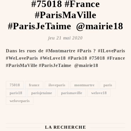
#75018 #France
#ParisMaVille
#ParisJeTaime ️ @mairie18
jeu 21 mai 2020
Dans les rues de #Montmartre #Paris ? #ILoveParis
#WeLoveParis #WeLove18 #Paris18 #75018 #France
#ParisMaVille #ParisJeTaime ️ @mairie18
75018
france
iloveparis
montmartre
paris
paris18
parisjetaime
parismaville
welove18
weloveparis
LA RECHERCHE