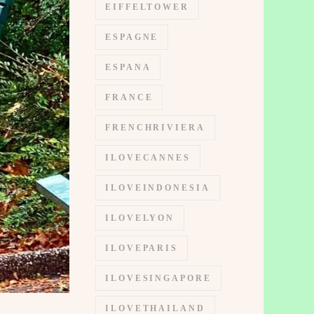
EIFFELTOWER
ESPAGNE
ESPANA
FRANCE
FRENCHRIVIERA
ILOVECANNES
ILOVEINDONESIA
ILOVELYON
ILOVEPARIS
ILOVESINGAPORE
ILOVETHAILAND