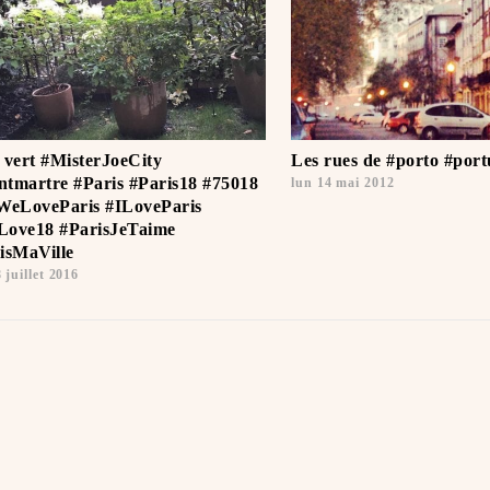
 vert #MisterJoeCity
Les rues de #porto #port
tmartre #Paris #Paris18 #75018
lun 14 mai 2012
WeLoveParis #ILoveParis
ove18 #ParisJeTaime ️
isMaVille
 juillet 2016