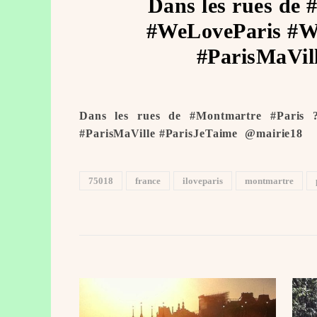
Dans les rues de 
#WeLoveParis #We
#ParisMaVill
Dans les rues de #Montmartre #Paris 
#ParisMaVille #ParisJeTaime ️ @mairie18
75018
france
iloveparis
montmartre