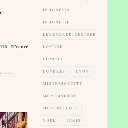
s
e
INDONESIA
INDONESIE
LEVENDREDICESTPERMIS
018 #France
LOMBOK
LONDON
LONDRES
LYON
veparis
MISTERJOECITY
MONTMARTRE
MONTPELLIER
NOEL
PARIS