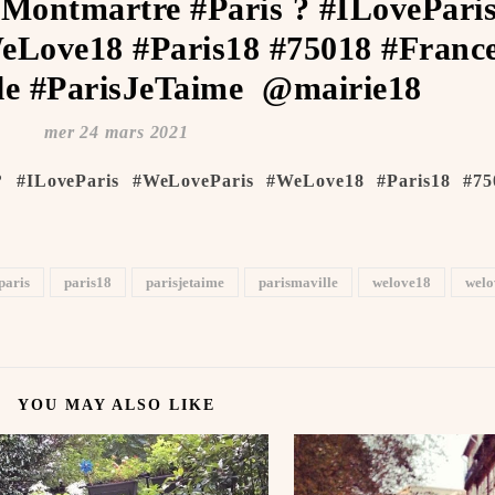
#Montmartre #Paris ? #ILovePari
Love18 #Paris18 #75018 #Franc
e #ParisJeTaime ️ @mairie18
mer 24 mars 2021
? #ILoveParis #WeLoveParis #WeLove18 #Paris18 #75
paris
paris18
parisjetaime
parismaville
welove18
welo
YOU MAY ALSO LIKE