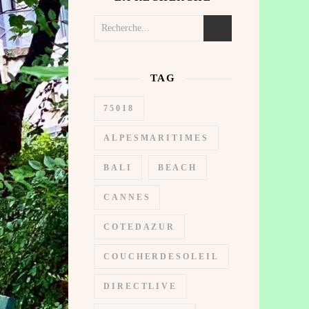
TAG
75018
ALPESMARITIMES
BALI
BEACH
CANNES
COTEDAZUR
COUCHERDESOLEIL
DIRECTLIVE