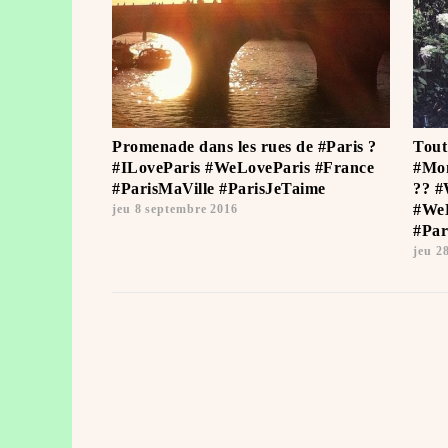
Promenade dans les rues de #Paris ?
Tout
#ILoveParis #WeLoveParis #France
#Mon
#ParisMaVille #ParisJeTaime ️
?? #
#WeL
jeu 8 septembre 2016
#Par
jeu 28