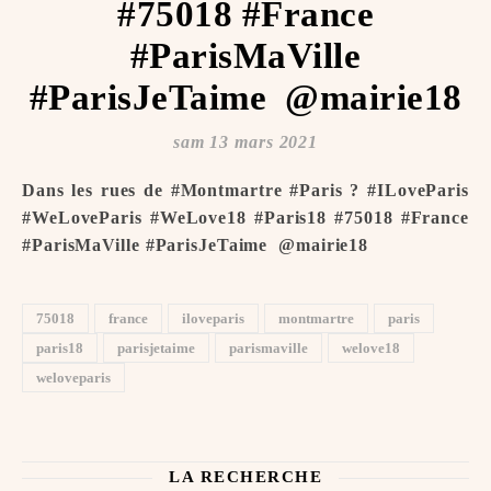
#75018 #France
#ParisMaVille
#ParisJeTaime ️ @mairie18
sam 13 mars 2021
Dans les rues de #Montmartre #Paris ? #ILoveParis
#WeLoveParis #WeLove18 #Paris18 #75018 #France
#ParisMaVille #ParisJeTaime ️ @mairie18
75018
france
iloveparis
montmartre
paris
paris18
parisjetaime
parismaville
welove18
weloveparis
LA RECHERCHE