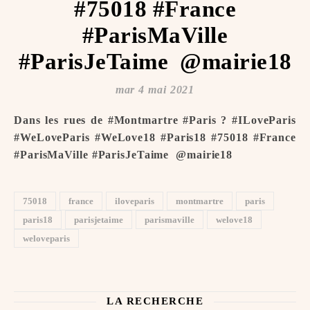
#75018 #France
#ParisMaVille
#ParisJeTaime ️ @mairie18
mar 4 mai 2021
Dans les rues de #Montmartre #Paris ? #ILoveParis
#WeLoveParis #WeLove18 #Paris18 #75018 #France
#ParisMaVille #ParisJeTaime ️ @mairie18
75018
france
iloveparis
montmartre
paris
paris18
parisjetaime
parismaville
welove18
weloveparis
LA RECHERCHE