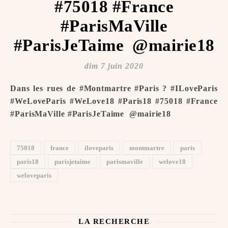
#75018 #France
#ParisMaVille
#ParisJeTaime ️ @mairie18
dim 7 juin 2020
Dans les rues de #Montmartre #Paris ? #ILoveParis
#WeLoveParis #WeLove18 #Paris18 #75018 #France
#ParisMaVille #ParisJeTaime ️ @mairie18
75018
france
iloveparis
montmartre
paris
paris18
parisjetaime
parismaville
welove18
weloveparis
LA RECHERCHE