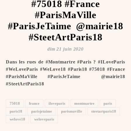
#75018 #France
#ParisMaVille
#ParisJeTaime ️ @mairie18
#SteetArtParis18
dim 21 juin 2020
Dans les rues de #Montmartre #Paris ? #ILoveParis
#WeLoveParis #WeLove18 #Paris18 #75018 #France
#ParisMaVille #ParisJeTaime ️ @mairie18
#SteetArtParis18
75018
france
iloveparis
montmartre
paris
paris18
parisjetaime
parismaville
steetartparis18
welove18
weloveparis