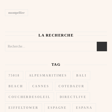
montpellier
LA RECHERCHE
TAG
75018
ALPESMARITIMES
BALI
BEACH
CANNES
COTEDAZUR
COUCHERDESOLEIL
DIRECTLIVE
EIFFELTOWER
ESPAGNE
ESPANA