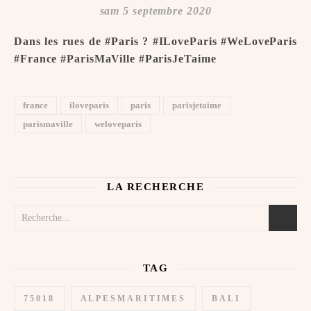
sam 5 septembre 2020
Dans les rues de #Paris ? #ILoveParis #WeLoveParis
#France #ParisMaVille #ParisJeTaime ️
france
iloveparis
paris
parisjetaime
parismaville
weloveparis
LA RECHERCHE
TAG
75018
ALPESMARITIMES
BALI