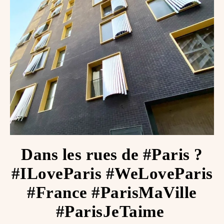
Dans les rues de #Paris ?
#ILoveParis #WeLoveParis
#France #ParisMaVille
#ParisJeTaime ️