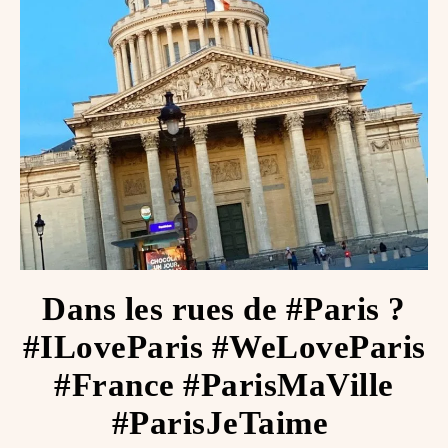
Dans les rues de #Paris ?
#ILoveParis #WeLoveParis
#France #ParisMaVille
#ParisJeTaime ️