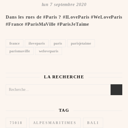
lun 7 septembre 2020
Dans les rues de #Paris ? #ILoveParis #WeLoveParis
#France #ParisMaVille #ParisJeTaime ️
france
iloveparis
paris
parisjetaime
parismaville
weloveparis
LA RECHERCHE
TAG
75018
ALPESMARITIMES
BALI